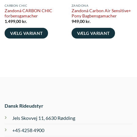
CARBON CHIC
ZANDONA
Zandoná CARBON CHIC
Zandoná Carbon Air Sensitive+
forbensgamacher
Pony Bagbensgamacher
1.499,00
kr.
949,00
kr.
VÆLG VARIANT
VÆLG VARIANT
Dette
Dette
vare
vare
har
har
flere
flere
varianter.
varianter.
Mulighederne
Mulighederne
kan
kan
vælges
vælges
på
på
varesiden
varesiden
Dansk Rideudstyr
Jels Skovvej 11, 6630 Rødding
+45 4258 4900