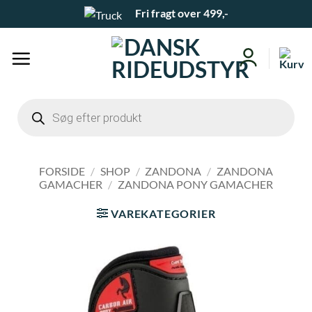
Fortsæt
Fri fragt over 499,-
til
indhold
Products
search
FORSIDE
/
SHOP
/
ZANDONA
/
ZANDONA
GAMACHER
/
ZANDONA PONY GAMACHER
VAREKATEGORIER