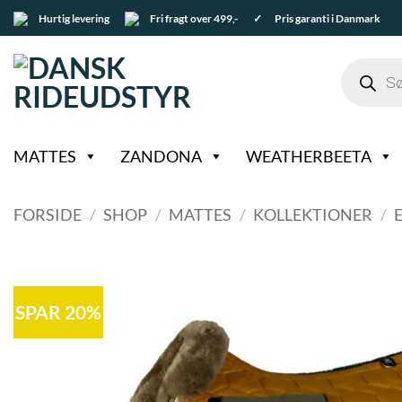
Fortsæt
Hurtig levering
Fri fragt over 499,-
✓ Pris garanti i Danmark
til
indhold
Products
search
MATTES
ZANDONA
WEATHERBEETA
FORSIDE
/
SHOP
/
MATTES
/
KOLLEKTIONER
/
SPAR 20%