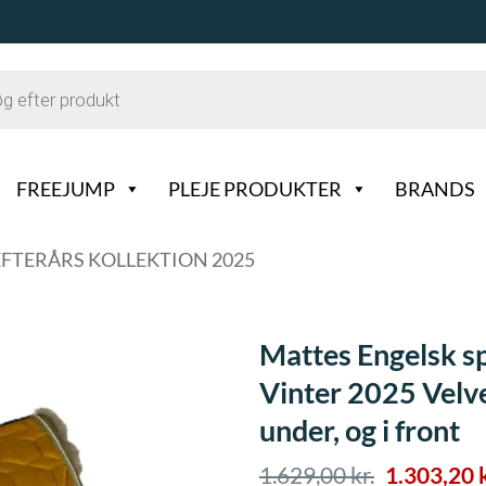
FREEJUMP
PLEJE PRODUKTER
BRANDS
EFTERÅRS KOLLEKTION 2025
Mattes Engelsk sp
Vinter 2025 Velve
under, og i front
Den
1.629,00
kr.
1.303,20