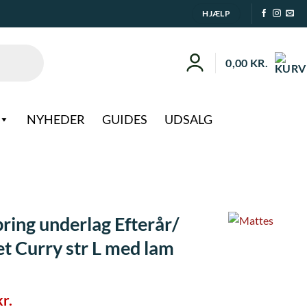
HJÆLP
0,00
KR.
NYHEDER
GUIDES
UDSALG
ring underlag Efterår/
t Curry str L med lam
Den
kr.