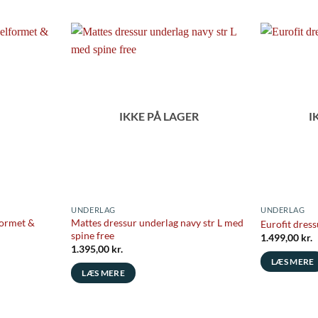
IKKE PÅ LAGER
I
UNDERLAG
UNDERLAG
formet &
Mattes dressur underlag navy str L med
Eurofit dress
spine free
1.499,00
kr.
1.395,00
kr.
LÆS MERE
LÆS MERE