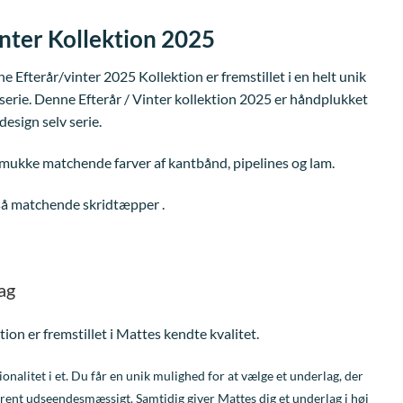
ge
aktuelle
pris
nter Kollektion 2025
er:
..
1.303,20 kr..
 Efterår/vinter 2025 Kollektion er fremstillet i en helt unik
fserie. Denne Efterår / Vinter kollektion 2025 er håndplukket
design selv serie.
mukke matchende farver af kantbånd, pipelines og lam.
så matchende skridtæpper .
ag
on er fremstillet i Mattes kendte kvalitet.
ionalitet i et. Du får en unik mulighed for at vælge et underlag, der
r rent udseendesmæssigt. Samtidig giver Mattes dig et underlag i høj