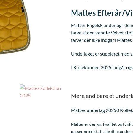
oprindeli
pris
Mattes Efterår/Vi
var:
1.629,00 kr
Mattes Engelsk underlag i denne
farve af den kendte Velvet sto
farver der ikke indgår i Mattes 
Underlaget er suppleret med s
I Kollektionen 2025 indgår og
Mere end bare et underl
Mattes underlag 20250 Kollekti
Mattes er design, kvalitet og funkt
passer præcist til alle dine ønske