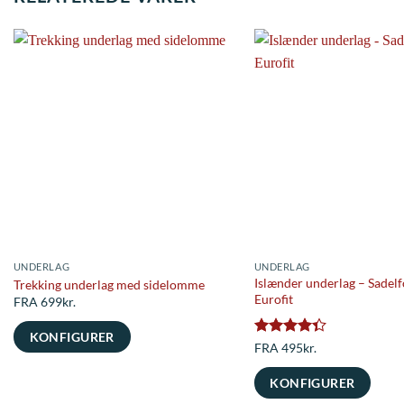
UNDERLAG
UNDERLAG
Islænder underlag – Sadel
Trekking underlag med sidelomme
Eurofit
FRA 699kr.
KONFIGURER
Vurderet
FRA 495kr.
4.33
ud
af 5
KONFIGURER