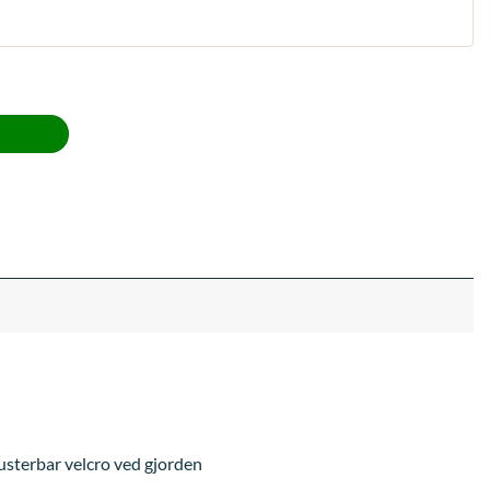
lag Efterår/ Vinter 2025 Velvet Curry str L med lam under, 
justerbar velcro ved gjorden