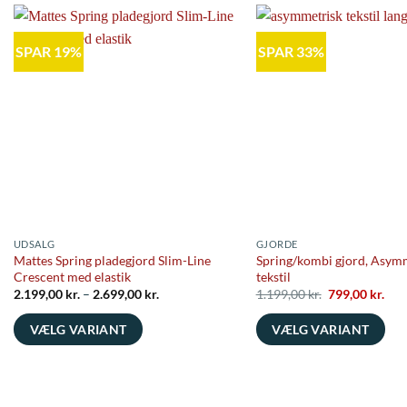
SPAR 19%
SPAR 33%
UDSALG
GJORDE
Mattes Spring pladegjord Slim-Line
Spring/kombi gjord, Asym
Crescent med elastik
tekstil
Prisinterval:
Den
Den
2.199,00
kr.
–
2.699,00
kr.
1.199,00
kr.
799,00
kr.
2.199,00 kr.
oprindelige
aktu
til
pris
pris
VÆLG VARIANT
VÆLG VARIANT
2.699,00 kr.
var:
er:
1.199,00 kr..
799,
Dette
Dette
vare
vare
har
har