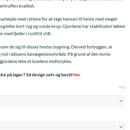
truffen kvalitet.
amarbejde med ryttere for at tage hensyn til heste med meget
og/eller kort ryg og runde krop. Gjordene har stabilisator løkker
 med fjeder i rustfrit stål.
ser de sig til disses hestes bygning. Derved forbygges, at
og ind i albuens bevægelsesområde. På grund af den korte
gjordene ikke et bredere midtstykke.
kke på lager? Så design selv og bestil
her
RYD