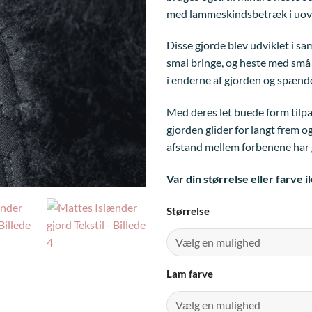
med lammeskindsbetræk i uover
Disse gjorde blev udviklet i s
smal bringe, og heste med små 
i enderne af gjorden og spænder
Med deres let buede form tilpas
gjorden glider for langt frem 
afstand mellem forbenene har 
Var din størrelse eller farve i
Størrelse
Lam farve