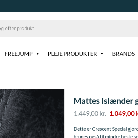
FREEJUMP
PLEJE PRODUKTER
BRANDS
Mattes Islænder g
Den
1.449,00
kr.
1.049,00
oprindeli
pris
Dette er Crescent Special gjord
var:
bruges også til mindre heste s
1.449,00 kr