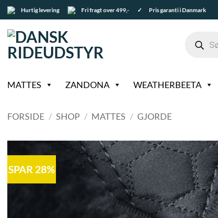
Fortsæt
Hurtig levering
Fri fragt over 499,-
✓ Pris garanti i Danmark
til
indhold
Products
search
MATTES
ZANDONA
WEATHERBEETA
FORSIDE
/
SHOP
/
MATTES
/
GJORDE
SPAR 28%