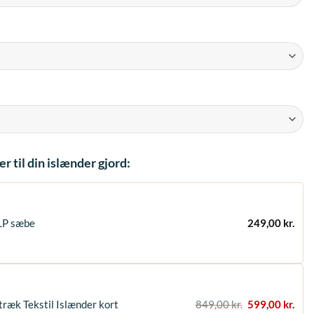
r til din islænder gjord:
LP sæbe
249,00
kr.
Den
Den
æk Tekstil Islænder kort
849,00
kr.
599,00
kr.