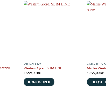
DESIGN-SELV
CRESCENT GJ
metrisk
Western Gjord, SLIM LINE
Mattes Weste
1.599,00
kr.
1.399,00
kr.
elle
KONFIGURER
TILFØJ T
00 kr..