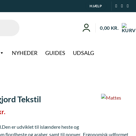
HJÆLP
0,00
KR.
NYHEDER
GUIDES
UDSALG
jord Tekstil
Den
kr.
ge
aktuelle
pris
.Den er udviklet til islændere heste og
er:
om fjordheste og araber, samt til ponyer. Ergonomisk udformet
..
1.049,00 kr..