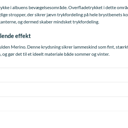
ke i albuens bevægelsesområde. Overfladetrykket i dette område er
e stropper, der sikrer jævn trykfordeling på hele brystbenets kon
 kanterne, og dermed skaber mindsket trykfordeling.
lende effekt
lden Merino. Denne krydsning sikrer lammeskind som fint, stærkt 
og gør det til et ideelt materiale både sommer og vinter.