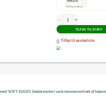
Mattes Islænder gjord Tekst
TILFØJ TIL KURV
Tilføj til ønskeliste
med ‘SOFT-EDGES’ (bløde kanter) samt lammeovertræk af højeste 