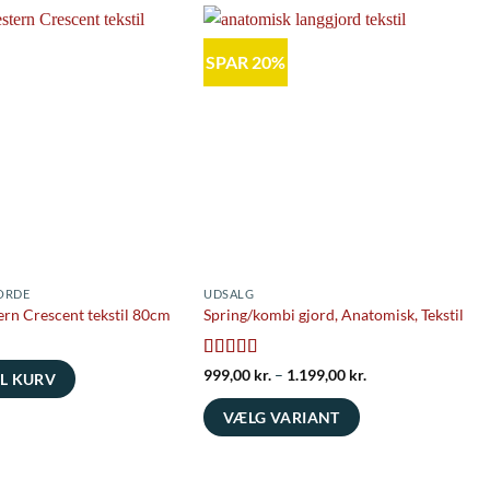
SPAR 20%
ORDE
UDSALG
rn Crescent tekstil 80cm
Spring/kombi gjord, Anatomisk, Tekstil
Vurderet
5
Prisinterval:
999,00
kr.
–
1.199,00
kr.
IL KURV
999,00 kr.
ud af 5
til
VÆLG VARIANT
1.199,00 kr.
Dette
vare